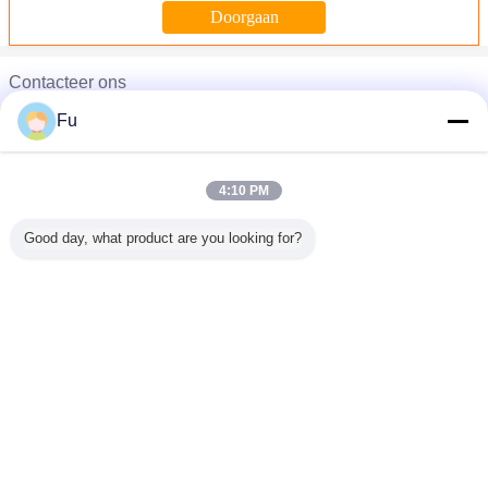
Contacteer ons
Fu
Telefoon :
0086-755-22315813
4:10 PM
Extracorporeel schokgolf bericht apparaat
Good day, what product are you looking for?
ESWL ((PETS))
ESWL ((PETS))
Automatisch röntgenstelsel
Extracorporeel schokgolf bericht apparaat
Veranderingstaal
Extracorporeel schokgolf bericht apparaat
Dutch
Extracorporeel schokgolf bericht apparaat
ESWL ((PETS))
ESWL ((PETS))