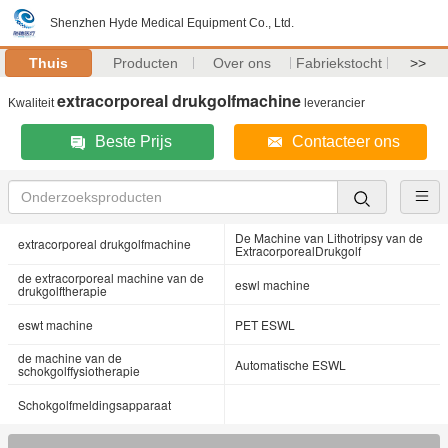
Shenzhen Hyde Medical Equipment Co., Ltd.
Thuis
Producten
Over ons
Fabriekstocht
>>
extracorporeal drukgolfmachine
Kwaliteit
leverancier
Beste Prijs
Contacteer ons
De Machine van Lithotripsy van de
extracorporeal drukgolfmachine
ExtracorporealDrukgolf
de extracorporeal machine van de
eswl machine
drukgolftherapie
eswt machine
PET ESWL
de machine van de
Automatische ESWL
schokgolffysiotherapie
Schokgolfmeldingsapparaat