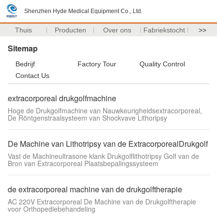
Shenzhen Hyde Medical Equipment Co., Ltd.
Thuis
Producten
Over ons
Fabriekstocht
>>
Sitemap
Bedrijf
Factory Tour
Quality Control
Contact Us
extracorporeal drukgolfmachine
Hoge de Drukgolfmachine van Nauwkeurigheidsextracorporeal,
De Röntgenstraalsysteem van Shockvave Lithoripsy
De Machine van Lithotripsy van de ExtracorporealDrukgolf
Vast de Machineultrasone klank Drukgolflithotripsy Golf van de
Bron van Extracorporeal Plaatsbepalingssysteem
de extracorporeal machine van de drukgolftherapie
AC 220V Extracorporeal De Machine van de Drukgolftherapie
voor Orthopediebehandeling