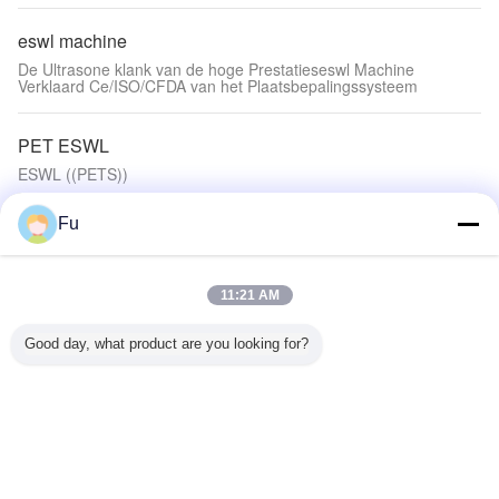
eswl machine
De Ultrasone klank van de hoge Prestatieseswl Machine
Verklaard Ce/ISO/CFDA van het Plaatsbepalingssysteem
PET ESWL
ESWL ((PETS))
ESWL ((PETS))
Fu
Automatische ESWL
Automatisch röntgenstelsel
11:21 AM
Schokgolfmeldingsapparaat
Good day, what product are you looking for?
Extracorporeel schokgolf bericht apparaat
Extracorporeel schokgolf bericht apparaat
Extracorporeel schokgolf bericht apparaat
Veranderingstaal
Dutch